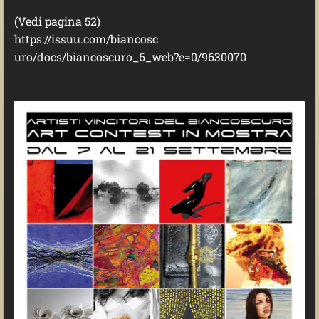
(Vedi pagina 52)
https://issuu.com/biancosc
uro/docs/biancoscuro_6_we
b?e=0/9630070